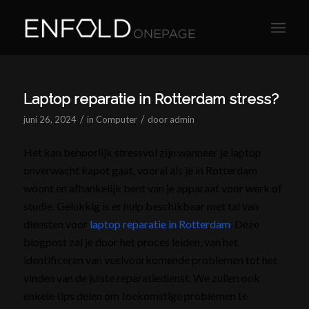
Laptop reparatie in Rotterdam stress?
/
/
juni 26, 2024
in
Computer
door
admin
Het kan behoorlijk stressvol zijn wanneer je laptop
onverwacht kapot gaat, vooral als je in Rotterdam
woont en afhankelijk bent van je apparaat voor werk of
studie. Gelukkig is er hulp beschikbaar met tal van
diensten voor
laptop reparatie in Rotterdam
. Deze
blogpost zal je door het proces leiden, van het
identificeren van veelvoorkomende problemen tot het
vinden van de juiste reparatiedienst. We zullen ook
enkele tips delen om toekomstige problemen te