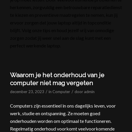
herkennen, zorgvuldig een betrouwbare reparatiedienst
te kiezen en preventieve maatregelen te nemen, kun jij
ervoor zorgen dat jouw laptop altijd in topconditie
blijft. Volg onze tips en houd jezelf vrij van onnodige
zorgen zodat jij weer snel aan de slag kunt met een
perfect werkende laptop.
Waarom je het onderhoud van je
computer niet mag vergeten
/
/
december 23, 2023
in
Computer
door
admin
Computers zijn essentieel in ons dagelijks leven, voor
werk, studie en ontspanning. Ze moeten goed
onderhouden worden om optimaal te functioneren.
Regelmatig onderhoud voorkomt veelvoorkomende