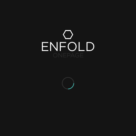
in mogelijk fouten
er gepickt moeten worden en op welke locatie in het magazijn de
medewerkers hun orderpicking succesvol en foutloos kunnen doen.
or een medewerker uit zodat het makkelijker wordt een bestellin
zorgt er uiteindelijk voor dat orders efficiënter worden gepickt e
evering, hogere omzet. Klanten tevreden, jij tevreden!
it magazijnhulpje te werken. Zij adviseren bedrijven met een flink
at extra handje die het jouw werknemers gemakkelijker maakt.